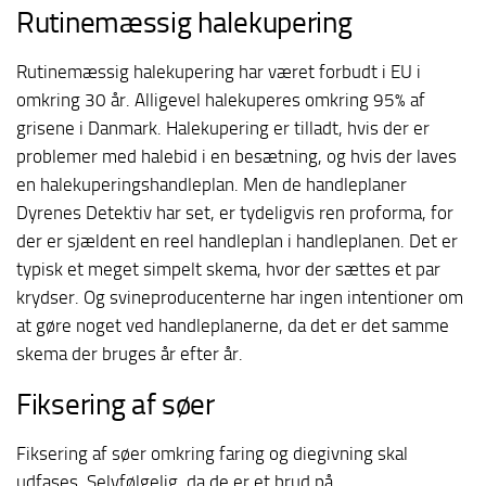
Rutinemæssig halekupering
Rutinemæssig halekupering har været forbudt i EU i
omkring 30 år. Alligevel halekuperes omkring 95% af
grisene i Danmark. Halekupering er tilladt, hvis der er
problemer med halebid i en besætning, og hvis der laves
en halekuperingshandleplan. Men de handleplaner
Dyrenes Detektiv har set, er tydeligvis ren proforma, for
der er sjældent en reel handleplan i handleplanen. Det er
typisk et meget simpelt skema, hvor der sættes et par
krydser. Og svineproducenterne har ingen intentioner om
at gøre noget ved handleplanerne, da det er det samme
skema der bruges år efter år.
Fiksering af søer
Fiksering af søer omkring faring og diegivning skal
udfases. Selvfølgelig, da de er et brud på