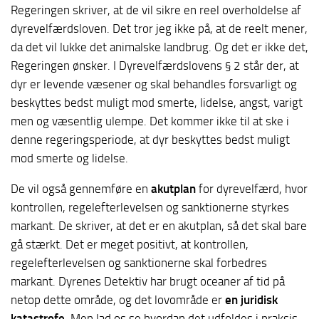
Regeringen skriver, at de vil sikre en reel overholdelse af
dyrevelfærdsloven. Det tror jeg ikke på, at de reelt mener,
da det vil lukke det animalske landbrug. Og det er ikke det,
Regeringen ønsker. I Dyrevelfærdslovens § 2 står der, at
dyr er levende væsener og skal behandles forsvarligt og
beskyttes bedst muligt mod smerte, lidelse, angst, varigt
men og væsentlig ulempe. Det kommer ikke til at ske i
denne regeringsperiode, at dyr beskyttes bedst muligt
mod smerte og lidelse.
De vil også gennemføre en
akutplan
for dyrevelfærd, hvor
kontrollen, regelefterlevelsen og sanktionerne styrkes
markant. De skriver, at det er en akutplan, så det skal bare
gå stærkt. Det er meget positivt, at kontrollen,
regelefterlevelsen og sanktionerne skal forbedres
markant. Dyrenes Detektiv har brugt oceaner af tid på
netop dette område, og det lovområde er
en juridisk
katastrofe
. Men lad os se hvordan det udfoldes i praksis.