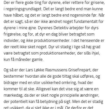
Der er flere gode ting for dyrene, eller rettere for grisene,
i regeringsgrundlaget. Det er langt bedre end man kunne
have håbet, og det er langt bedre end nogensinde før. Når
det er sagt, så er der ikke ændret noget fundamentalt for
dyrene i mine øjne. Dyrenes Detektiv arbejder for dyrs
frigørelse, og for, at dyr en dag bliver betragtet som
individer, og ikke produktionsenheder. I det henseende er
der reelt ikke sket noget. Dyr vil stadig i lige så høj grad
være betragtet som produktionsenheder, der slås ihjel,
kun få måneder gamle.
Og så er der Lars Løkke Rasmussens Grisefirepart, der
bestemmer hvordan alle de gode tiltag skal udføres, og
bidrager med en stor usikkerhed omkring, hvad der
kommer til at ske. Alligevel kan det vise sig at være en
mærkedag, da der er sket nogle principielle ændringer,
der potentielt kan få betydning på sigt. Men det er stadig
ret usikkert, da vi slet ikke er i mål. Og derfor er det