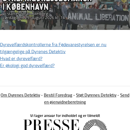
Dyrevelfærdskontrollerne fra Fødevarestyrelsen er nu
tilgængelige på Dyrenes Detektiv
Hvad er dyrevelfærd?
Er økologi god dyrevelfærd?
Om Dyrenes Detektiv
-
Bestil Foredrag
-
Støt Dyrenes Detektiv
-
Send
en øjenvidneberetning
Vi tager ansvar for indholdet og er tilmeldt