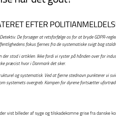
TERET EFTER POLITIANMELDELS
tektiv. De forsøger at retsforfølge os for at bryde GDPR-regler
offentlighedens fokus fjernes fra de systematiske svigt bag stal
n der stod i artiklen. Ikke fordi vi ryster på hånden over for in
kke præcist hvor i Danmark det sker.
ukturel og systematisk. Ved at fjerne stednavn punkterer vi sv
ta om systemets overgreb. Kampen for dyrene fortsætter ufortrød
 vist billeder af syge og tilskadekomne grise fra danske kon