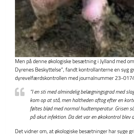
Men på denne økologiske besætning i Jylland med omkr
Dyrenes Beskyttelse”, fandt kontrollanterne en syg g
dyrevelfærdskontrollen med journalnummer 23-017
“I en sti med almindelig belægningsgrad med slagt
kom op at stå, men haltheden aftog efter en kor
føltes blød med normal hudtemperatur. Grisen sås
på akut infektion. Da det var en økokontrol blev d
Det vidner om, at økologiske besætninger har syge gris