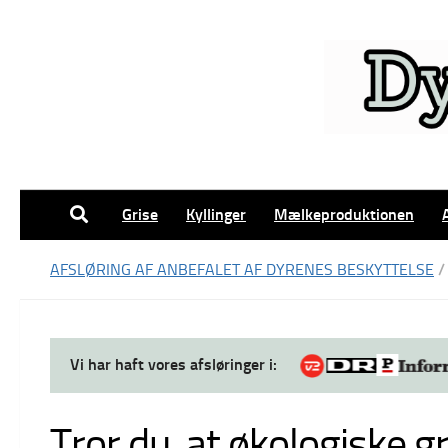
Skip to content
Grise
Kyllinger
Mælkeproduktionen
AFSLØRING AF ANBEFALET AF DYRENES BESKYTTELSE
/
Vi har haft vores afsløringer i:
Tror du, at økologiske g