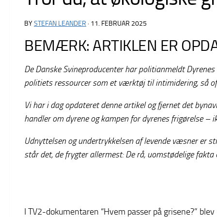
BY
STEFAN LEANDER
·
11. FEBRUAR 2025
BEMÆRK: ARTIKLEN ER OPDA
De Danske Svineproducenter har politianmeldt Dyrenes De
politiets ressourcer som et værktøj til intimidering, så 
Vi har i dag opdateret denne artikel og fjernet det bynav
handler om dyrene og kampen for dyrenes frigørelse – i
Udnyttelsen og undertrykkelsen af levende væsner er str
står det, de frygter allermest: De rå, uomstødelige fak
I TV2-dokumentaren “Hvem passer på grisene?” blev der