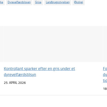
rke
Dyrevelfærdsloven
Grise
Landbrugsstyrelsen
Økologi
Kontrollant sparker efter en gris under et
Fo
dyrevelfærdstilsyn
dy
tid
25. APRIL 2026
18