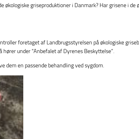
d de økologiske griseproduktioner i Danmark? Har grisene i
ontroller foretaget af Landbrugsstyrelsen på økologiske gris
å hører under “Anbefalet af Dyrenes Beskyttelse”.
g give dem en passende behandling ved sygdom.