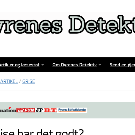
Artikler og læsestof
Om Dyrenes Detektiv
Send en øje
ARTIKEL
/
GRISE
rise har det godt?