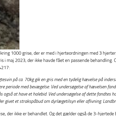
ing 1000 grise, der er med i hjerteordningen med 3 hjerter,
ris i maj 2023, der ikke havde fået en passende behandling. 
4217:
esvin på ca. 70kg gik en gris med en tydelig hævelse på indersid
tere periode med bevægelse. Ved undersøgelse af hævelsen fand
 også at have et halebid. Ved undersøgelse af dette fandtes ha
er givet et strakspåbud om dyrlægetilsyn eller aflivning. Landbru
e, der ikke er behandlet. Og det gælder også de 3-hjertede b