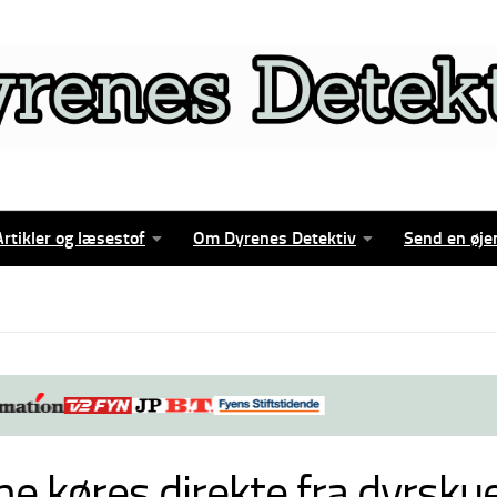
Artikler og læsestof
Om Dyrenes Detektiv
Send en øje
e køres direkte fra dyrskuet