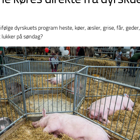
lge dyrskuets program heste, køer, æsler, grise, får, geder, 
 lukker på søndag?