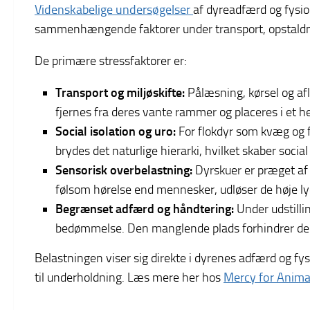
Videnskabelige undersøgelser
af dyreadfærd og fysio
sammenhængende faktorer under transport, opstaldn
De primære stressfaktorer er:
Transport og miljøskifte:
Pålæsning, kørsel og afl
fjernes fra deres vante rammer og placeres i et h
Social isolation og uro:
For flokdyr som kvæg og få
brydes det naturlige hierarki, hvilket skaber socia
Sensorisk overbelastning:
Dyrskuer er præget af
følsom hørelse end mennesker, udløser de høje 
Begrænset adfærd og håndtering:
Under udstilli
bedømmelse. Den manglende plads forhindrer dem 
Belastningen viser sig direkte i dyrenes adfærd og fys
til underholdning. Læs mere her hos
Mercy for Anima