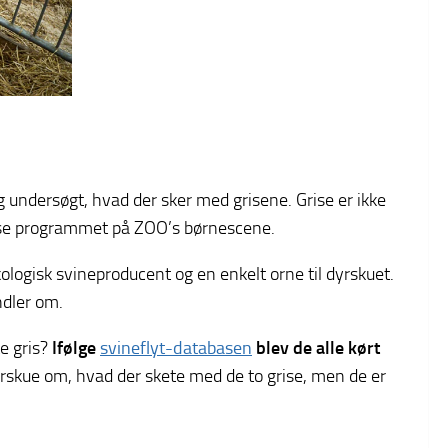
g undersøgt, hvad der sker med grisene. Grise er ikke
rise programmet på ZOO’s børnescene.
kologisk svineproducent og en enkelt orne til dyrskuet.
ndler om.
te gris?
Ifølge
svineflyt-databasen
blev de alle kørt
Dyrskue om, hvad der skete med de to grise, men de er