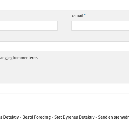
E-mail
*
gang jeg kommenterer.
s Detektiv
-
Bestil Foredrag
-
Støt Dyrenes Detektiv
-
Send en øjenvid