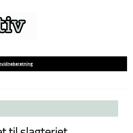
nvidneberetning
 til slagteriet