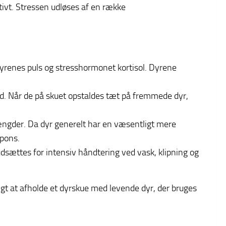
tivt. Stressen udløses af en række
dyrenes puls og stresshormonet kortisol. Dyrene
ghed. Når de på skuet opstaldes tæt på fremmede dyr,
ængder. Da dyr generelt har en væsentligt mere
pons.
sættes for intensiv håndtering ved vask, klipning og
ligt at afholde et dyrskue med levende dyr, der bruges