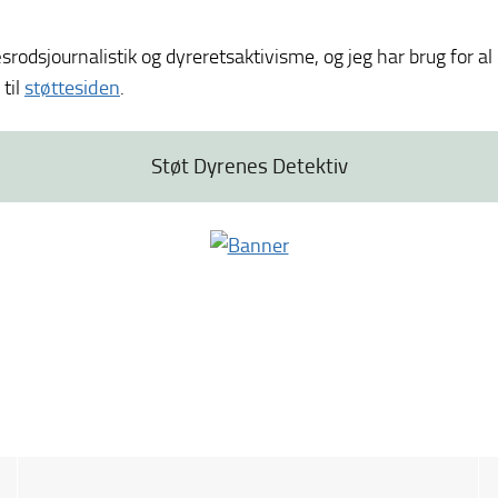
sjournalistik og dyreretsaktivisme, og jeg har brug for al d
 til
støttesiden
.
Støt Dyrenes Detektiv