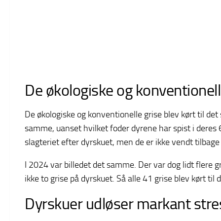
De økologiske og konventionelle
De økologiske og konventionelle grise blev kørt til de
samme, uanset hvilket foder dyrene har spist i deres 6
slagteriet efter dyrskuet, men de er ikke vendt tilbage t
I 2024 var billedet det samme. Der var dog lidt flere g
ikke to grise på dyrskuet. Så alle 41 grise blev kørt ti
Dyrskuer udløser markant stre