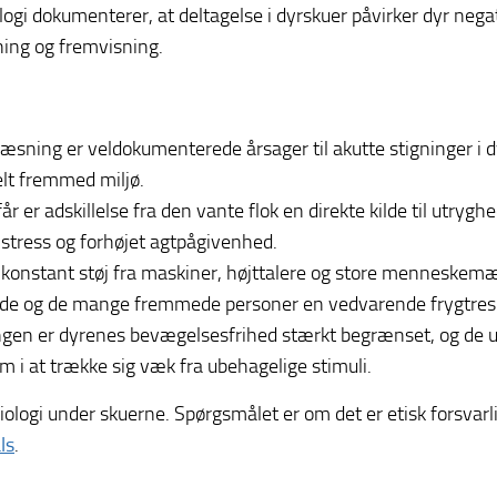
logi dokumenterer, at deltagelse i dyrskuer påvirker dyr nega
ing og fremvisning.
æsning er veldokumenterede årsager til akutte stigninger i 
elt fremmed miljø.
r er adskillelse fra den vante flok en direkte kilde til utry
l stress og forhøjet agtpågivenhed.
 konstant støj fra maskiner, højttalere og store menneskem
lyde og de mange fremmede personer en vedvarende frygtres
ngen er dyrenes bevægelsesfrihed stærkt begrænset, og de ud
i at trække sig væk fra ubehagelige stimuli.
iologi under skuerne. Spørgsmålet er om det er etisk forsvar
ls
.