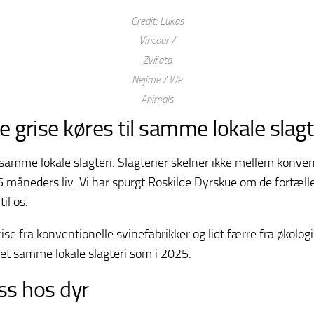
Credit: Lukas
Vincour /
Zvířata
Nejíme / We
Animals
 grise køres til samme lokale slagt
t samme lokale slagteri. Slagterier skelner ikke mellem konve
 måneders liv. Vi har spurgt Roskilde Dyrskue om de fortæller
il os.
rise fra konventionelle svinefabrikker og lidt færre fra økolog
l det samme lokale slagteri som i 2025.
ss hos dyr