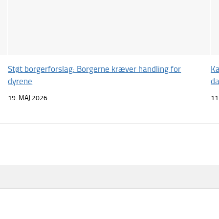
Støt borgerforslag: Borgerne kræver handling for
Ka
dyrene
da
19. MAJ 2026
11