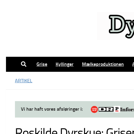
Skip to content
Grise
Kyllinger
Mælkeproduktionen
ARTIKEL
Vi har haft vores afsløringer i:
Roskilde Dyrskue: Grisen