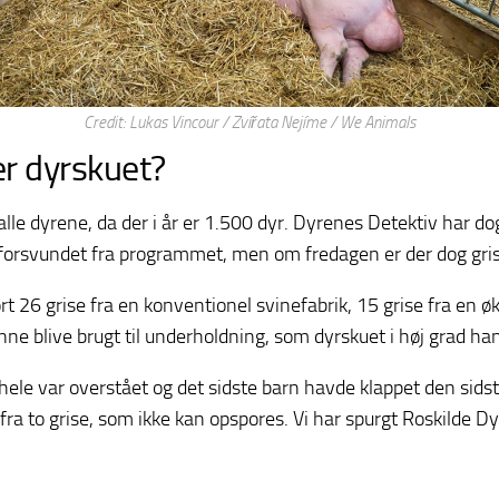
Credit: Lukas Vincour / Zvířata Nejíme / We Animals
er dyrskuet?
alle dyrene, da der i år er 1.500 dyr. Dyrenes Detektiv har do
er forsvundet fra programmet, men om fredagen er der dog g
rt 26 grise fra en konventionel svinefabrik, 15 grise fra en ø
unne blive brugt til underholdning, som dyrskuet i høj grad ha
hele var overstået og det sidste barn havde klappet den sids
fra to grise, som ikke kan opspores. Vi har spurgt Roskilde 