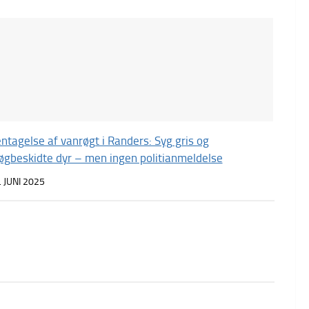
ntagelse af vanrøgt i Randers: Syg gris og
gbeskidte dyr – men ingen politianmeldelse
. JUNI 2025