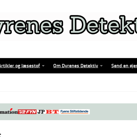
Artikler og læsestof
Om Dyrenes Detektiv
Send en øje
s