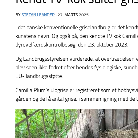
BY
STEFAN LEANDER
·
27. MARTS 2025
I det danske konventionelle griselandbrug er det kendt,
kunstens navn. Og også på, den kendte TV kok Camilla 
dyrevelfærdskontrolbesøg, den 23. oktober 2023.
Og Landbrugsstyrelsen vurderede, at overtrædelsen va
blev soen ikke fodret efter hendes fysiologiske, sun
EU- landbrugsstøtte.
Camilla Plum’s uldgrise er registreret som et hobbysvin
gården og de få antal grise, i sammenligning med de tu