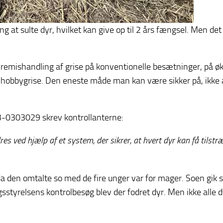
 at sulte dyr, hvilket kan give op til 2 års fængsel. Men det
yremishandling af grise på konventionelle besætninger, på ø
hobbygrise. Den eneste måde man kan være sikker på, ikke at
3-0303029 skrev kontrollanterne:
dres ved hjælp af et system, der sikrer, at hvert dyr kan få tilstræ
, da den omtalte so med de fire unger var for mager. Soen g
styrelsens kontrolbesøg blev der fodret dyr. Men ikke alle 