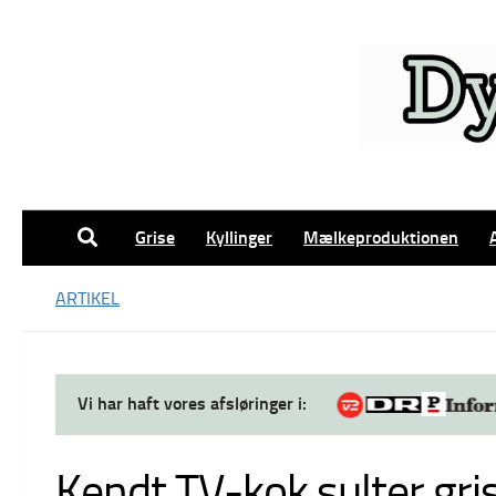
Skip to content
Grise
Kyllinger
Mælkeproduktionen
ARTIKEL
Vi har haft vores afsløringer i:
Kendt TV-kok sulter gri