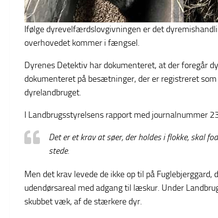
Ifølge dyrevelfærdslovgivningen er det dyremishandling
overhovedet kommer i fængsel.
Dyrenes Detektiv har dokumenteret, at der foregår d
dokumenteret på besætninger, der er registreret som 
dyrelandbruget.
I Landbrugsstyrelsens rapport med journalnummer 2
Det er et krav at søer, der holdes i flokke, skal fo
stede.
Men det krav levede de ikke op til på Fuglebjerggard
udendørsareal med adgang til læskur. Under Landbrugs
skubbet væk, af de stærkere dyr.